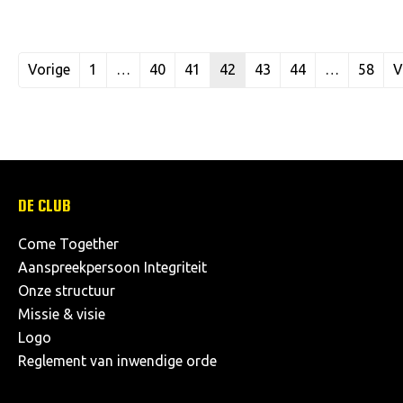
Vorige
1
…
40
41
42
43
44
…
58
V
DE CLUB
Come Together
Aanspreekpersoon Integriteit
Onze structuur
Missie & visie
Logo
Reglement van inwendige orde