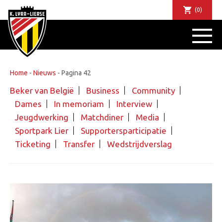
(0)
NIE
DE 
SPOR
Home
-
Nieuws
-
Pagina 42
SUPPORT
Beker van België
Business
Community
TIC
Dames
In memoriam
Interview
ABONNEMEN
Jeugdwerking
Matchdiner
Media
COMMUN
Sportpark Lier
Supportersparticipatie
J
Ticketing
Transfer
Wedstrijdverslag
BUSINESS 
MATCHDIN
CLU
FANS