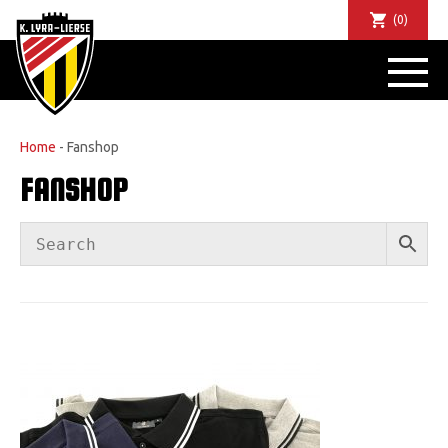
(0)
NIEUWS
DE CLUB
SPORTIEF
Home
-
Fanshop
SUPPORTERS
FANSHOP
TICKETS
ABONNEMENTEN
COMMUNITY
JEUGD
BUSINESS CLUB
MATCHDINERS
CLUBAPP
FANSHOP
FAQ