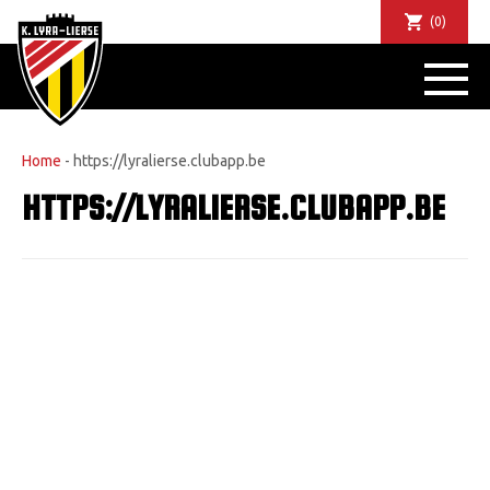
(0)
NIEUWS
DE CLUB
SPORTIEF
Home
-
https://lyralierse.clubapp.be
SUPPORTERS
HTTPS://LYRALIERSE.CLUBAPP.BE
TICKETS
ABONNEMENTEN
COMMUNITY
JEUGD
BUSINESS CLUB
MATCHDINERS
CLUBAPP
FANSHOP
FAQ