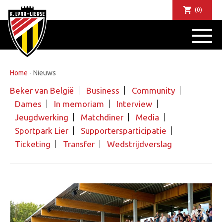
(0)
NIEUWS
DE CLUB
SPORTIEF
Home
-
Nieuws
SUPPORTERS
Beker van België
Business
Community
TICKETS
Dames
In memoriam
Interview
ABONNEMENTEN
Jeugdwerking
Matchdiner
Media
COMMUNITY
Sportpark Lier
Supportersparticipatie
JEUGD
Ticketing
Transfer
Wedstrijdverslag
BUSINESS CLUB
MATCHDINERS
CLUBAPP
FANSHOP
FAQ