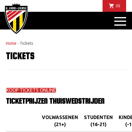
(0)
NIEUW
DE CLU
SPORTIE
Home
-
Tickets
SUPPORTER
TICKETS
TICKET
ABONNEMENTE
COMMUNIT
JEUG
KOOP TICKETS ONLINE
BUSINESS CLU
TICKETPRIJZEN THUISWEDSTRIJDEN
MATCHDINER
CLUBAP
VOLWASSENEN
STUDENTEN
KIND
FANSHO
(21+)
(16-21)
(-1
FA