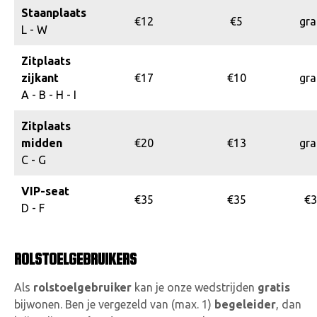
Staanplaats
VACATURE
€12
€5
gra
L - W
CONTACTEER ON
Zitplaats
zijkant
€17
€10
gra
A - B - H - I
Zitplaats
midden
€20
€13
gra
C - G
VIP-seat
€35
€35
€3
D - F
ROLSTOELGEBRUIKERS
Als
rolstoelgebruiker
kan je onze wedstrijden
gratis
bijwonen. Ben je vergezeld van (max. 1)
begeleider
, dan