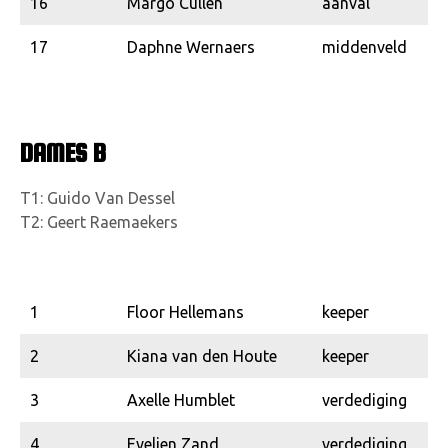
16
Margo Cullen
aanval
17
Daphne Wernaers
middenveld
DAMES B
T1: Guido Van Dessel
T2: Geert Raemaekers
1
Floor Hellemans
keeper
2
Kiana van den Houte
keeper
3
Axelle Humblet
verdediging
4
Evelien Zand
verdediging