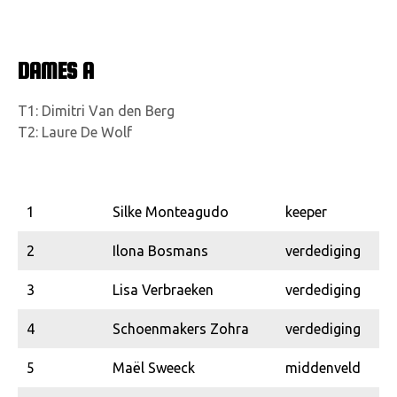
VACATURES
CONTACTEER ONS
DAMES A
T1: Dimitri Van den Berg
T2: Laure De Wolf
1
Silke Monteagudo
keeper
2
Ilona Bosmans
verdediging
3
Lisa Verbraeken
verdediging
4
Schoenmakers Zohra
verdediging
5
Maël Sweeck
middenveld