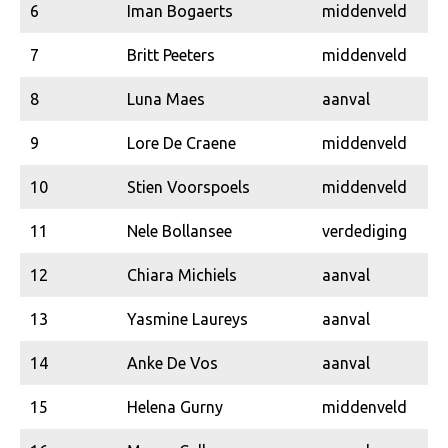
6
Iman Bogaerts
middenveld
7
Britt Peeters
middenveld
8
Luna Maes
aanval
9
Lore De Craene
middenveld
10
Stien Voorspoels
middenveld
11
Nele Bollansee
verdediging
12
Chiara Michiels
aanval
13
Yasmine Laureys
aanval
14
Anke De Vos
aanval
15
Helena Gurny
middenveld