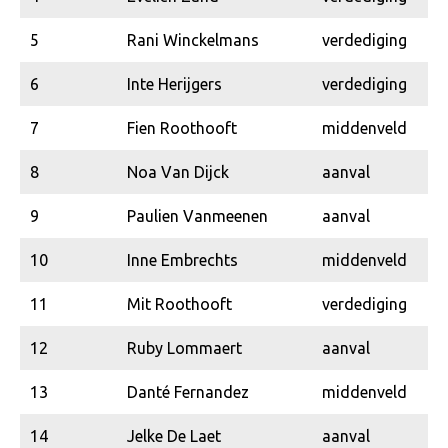
5
Rani Winckelmans
verdediging
6
Inte Herijgers
verdediging
7
Fien Roothooft
middenveld
8
Noa Van Dijck
aanval
9
Paulien Vanmeenen
aanval
10
Inne Embrechts
middenveld
11
Mit Roothooft
verdediging
12
Ruby Lommaert
aanval
13
Danté Fernandez
middenveld
14
Jelke De Laet
aanval