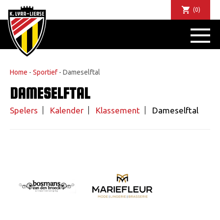
(0)
NIEUWS
DE CLUB
SPORTIEF
Home
-
Sportief
-
Dameselftal
SUPPORTERS
DAMESELFTAL
TICKETS
ABONNEMENTEN
Spelers
Kalender
Klassement
Dameselftal
COMMUNITY
JEUGD
BUSINESS CLUB
MATCHDINERS
CLUBAPP
FANSHOP
FAQ