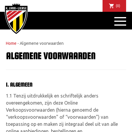
(0)
NIEUWS
DE CLUB
SPORTIEF
Home
-
Algemene voorwaarden
SUPPORTERS
ALGEMENE VOORWAARDEN
TICKETS
ABONNEMENTEN
COMMUNITY
JEUGD
1. ALGEMEEN
BUSINESS CLUB
1.1 Tenzij uitdrukkelijk en schriftelijk anders
MATCHDINERS
overeengekomen, zijn deze Online
Verkoopsvoorwaarden (hierna genoemd de
CLUBAPP
“verkoopsvoorwaarden” of “voorwaarden”) van
FANSHOP
toepassing op en maken zij integraal deel uit van alle
FAQ
online aanbiedingen, bestellingen en