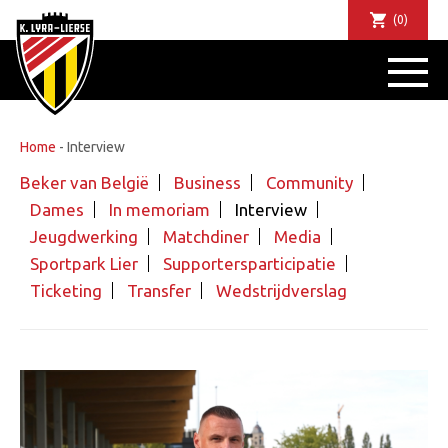
(0)
NIEUWS
DE CLUB
SPORTIEF
Home
-
Interview
SUPPORTERS
Beker van België
Business
Community
TICKETS
Dames
In memoriam
Interview
ABONNEMENTEN
Jeugdwerking
Matchdiner
Media
COMMUNITY
Sportpark Lier
Supportersparticipatie
JEUGD
Ticketing
Transfer
Wedstrijdverslag
BUSINESS CLUB
MATCHDINERS
CLUBAPP
FANSHOP
FAQ