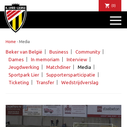
(0)
NIEUWS
DE CLUB
SPORTIEF
Home
-
Media
SUPPORTERS
Beker van België
Business
Community
TICKETS
Dames
In memoriam
Interview
ABONNEMENTEN
Jeugdwerking
Matchdiner
Media
COMMUNITY
Sportpark Lier
Supportersparticipatie
JEUGD
Ticketing
Transfer
Wedstrijdverslag
BUSINESS CLUB
MATCHDINERS
CLUBAPP
FANSHOP
FAQ