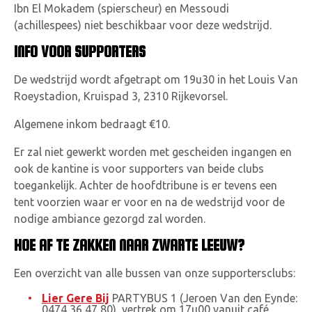
Ibn El Mokadem (spierscheur) en Messoudi
(achillespees) niet beschikbaar voor deze wedstrijd.
INFO VOOR SUPPORTERS
De wedstrijd wordt afgetrapt om 19u30 in het Louis Van
Roeystadion
,
Kruispad 3, 2310 Rijkevorsel
.
Algemene inkom bedraagt €10.
Er zal niet gewerkt worden met gescheiden ingangen en
ook de kantine is voor supporters van beide clubs
toegankelijk. Achter de hoofdtribune is er tevens een
tent voorzien waar er voor en na de wedstrijd voor de
nodige ambiance gezorgd zal worden.
HOE AF TE ZAKKEN NAAR ZWARTE LEEUW?
Een overzicht van alle bussen van onze supportersclubs:
Lier Gere Bij
PARTYBUS 1 (Jeroen Van den Eynde:
0474 36 47 80), vertrek om 17u00 vanuit café