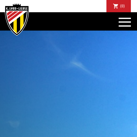
(0)
NIEUWS
DE CLUB
SPORTIEF
SUPPORTERS
TICKETS
ABONNEMENTEN
COMMUNITY
JEUGD
BUSINESS CLUB
MATCHDINERS
CLUBAPP
FANSHOP
FAQ