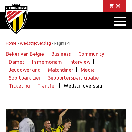
(0)
NIEUWS
DE CLUB
SPORTIEF
Home
-
Wedstrijdverslag
-
Pagina 4
SUPPORTERS
Beker van België
Business
Community
TICKETS
Dames
In memoriam
Interview
ABONNEMENTEN
Jeugdwerking
Matchdiner
Media
COMMUNITY
Sportpark Lier
Supportersparticipatie
JEUGD
Ticketing
Transfer
Wedstrijdverslag
BUSINESS CLUB
MATCHDINERS
CLUBAPP
FANSHOP
FAQ