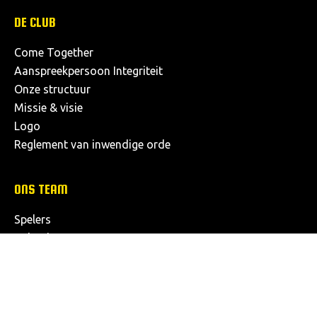
DE CLUB
Come Together
Aanspreekpersoon Integriteit
Onze structuur
Missie & visie
Logo
Reglement van inwendige orde
ONS TEAM
Spelers
Kalender
Klassement
Dameselftal