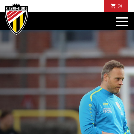
(0)
NIEUWS
DE CLUB
SPORTIEF
SUPPORTERS
TICKETS
ABONNEMENTEN
COMMUNITY
JEUGD
BUSINESS CLUB
MATCHDINERS
CLUBAPP
FANSHOP
FAQ