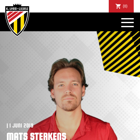
(0)
NIEUWS
DE CLUB
SPORTIEF
SUPPORTERS
TICKETS
ABONNEMENTEN
COMMUNITY
JEUGD
BUSINESS CLUB
MATCHDINERS
CLUBAPP
| 1 JUNI 2019
FANSHOP
MATS STERKENS
FAQ