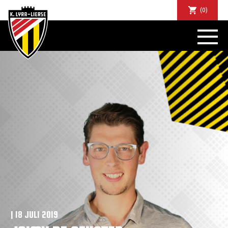
(0)
NIEUWS
DE CLUB
SPORTIEF
SUPPORTERS
TICKETS
ABONNEMENTEN
COMMUNITY
JEUGD
BUSINESS CLUB
MATCHDINERS
CLUBAPP
FANSHOP
| 18 JULI 2019
FAQ