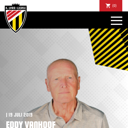
(0)
NIEUWS
DE CLUB
SPORTIEF
SUPPORTERS
TICKETS
ABONNEMENTEN
COMMUNITY
JEUGD
BUSINESS CLUB
MATCHDINERS
CLUBAPP
| 19 JULI 2019
FANSHOP
EDDY VANHOOF
FAQ