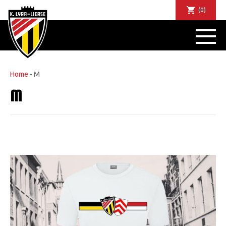
(0)
NIEUWS
DE CLUB
SPORTIEF
Home
-
M
SUPPORTERS
M
TICKETS
ABONNEMENTEN
COMMUNITY
JEUGD
BUSINESS CLUB
MATCHDINERS
CLUBAPP
FANSHOP
FAQ