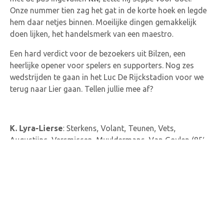
Onze nummer tien zag het gat in de korte hoek en legde
hem daar netjes binnen. Moeilijke dingen gemakkelijk
doen lijken, het handelsmerk van een maestro.
Een hard verdict voor de bezoekers uit Bilzen, een
heerlijke opener voor spelers en supporters. Nog zes
wedstrijden te gaan in het Luc De Rijckstadion voor we
terug naar Lier gaan. Tellen jullie mee af?
K. Lyra-Lierse
: Sterkens, Volant, Teunen, Vets,
Augustijns, Versmissen, Muyldermans, Van Goylen (85′
Kil), Boulaouali (61′ Reijniers), Peffer (88′ El Mokadem),
Adesanya (C) (61′ Van Den Bogaert)
Belisia Bilzen SV
: Verhulst, Vandecaetsbeek (C), Spruyt,
Maus, Spruyt (73′ Balouk), Baik, Wijnen, Nelissen,
Stassen, Lathouwers, Bongiorno (88′ Chantrain), Etien