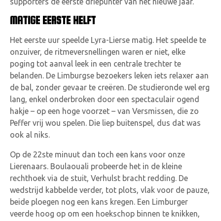
supporters de eerste driepunter van het nieuwe jaar.
MATIGE EERSTE HELFT
Het eerste uur speelde Lyra-Lierse matig. Het speelde te
onzuiver, de ritmeversnellingen waren er niet, elke
poging tot aanval leek in een centrale trechter te
belanden. De Limburgse bezoekers leken iets relaxer aan
de bal, zonder gevaar te creëren. De studieronde wel erg
lang, enkel onderbroken door een spectaculair ogend
hakje – op een hoge voorzet – van Versmissen, die zo
Peffer vrij wou spelen. Die liep buitenspel, dus dat was
ook al niks.
Op de 22ste minuut dan toch een kans voor onze
Lierenaars. Boulaouali probeerde het in de kleine
rechthoek via de stuit, Verhulst bracht redding. De
wedstrijd kabbelde verder, tot plots, vlak voor de pauze,
beide ploegen nog een kans kregen. Een Limburger
veerde hoog op om een hoekschop binnen te knikken,