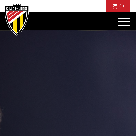
(0)
NIEUWS
DE CLUB
SPORTIEF
SUPPORTERS
TICKETS
ABONNEMENTEN
COMMUNITY
JEUGD
BUSINESS CLUB
MATCHDINERS
CLUBAPP
FANSHOP
FAQ