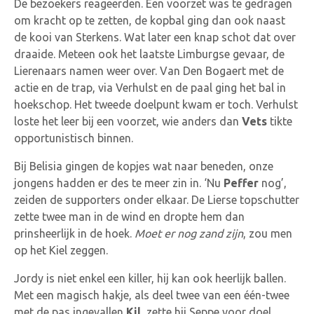
De bezoekers reageerden. Een voorzet was te gedragen
om kracht op te zetten, de kopbal ging dan ook naast
de kooi van Sterkens. Wat later een knap schot dat over
draaide. Meteen ook het laatste Limburgse gevaar, de
Lierenaars namen weer over. Van Den Bogaert met de
actie en de trap, via Verhulst en de paal ging het bal in
hoekschop. Het tweede doelpunt kwam er toch. Verhulst
loste het leer bij een voorzet, wie anders dan
Vets
tikte
opportunistisch binnen.
Bij Belisia gingen de kopjes wat naar beneden, onze
jongens hadden er des te meer zin in. ‘Nu
Peffer
nog’,
zeiden de supporters onder elkaar. De Lierse topschutter
zette twee man in de wind en dropte hem dan
prinsheerlijk in de hoek.
Moet er nog zand zijn
, zou men
op het Kiel zeggen.
Jordy is niet enkel een killer, hij kan ook heerlijk ballen.
Met een magisch hakje, als deel twee van een één-twee
met de pas ingevallen
Kil
, zette hij Seppe voor doel.