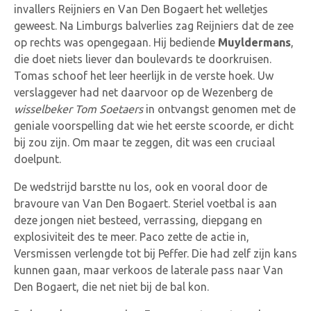
invallers Reijniers en Van Den Bogaert het welletjes
geweest. Na Limburgs balverlies zag Reijniers dat de zee
op rechts was opengegaan. Hij bediende
Muyldermans
,
die doet niets liever dan boulevards te doorkruisen.
Tomas schoof het leer heerlijk in de verste hoek. Uw
verslaggever had net daarvoor op de Wezenberg de
wisselbeker Tom Soetaers
in ontvangst genomen met de
geniale voorspelling dat wie het eerste scoorde, er dicht
bij zou zijn. Om maar te zeggen, dit was een cruciaal
doelpunt.
De wedstrijd barstte nu los, ook en vooral door de
bravoure van Van Den Bogaert. Steriel voetbal is aan
deze jongen niet besteed, verrassing, diepgang en
explosiviteit des te meer. Paco zette de actie in,
Versmissen verlengde tot bij Peffer. Die had zelf zijn kans
kunnen gaan, maar verkoos de laterale pass naar Van
Den Bogaert, die net niet bij de bal kon.