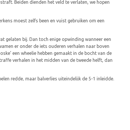
straft. Beiden dienden het veld te verlaten, we hopen
erkens moest zelfs been en vuist gebruiken om een
wat gelaten bij. Dan toch enige opwinding wanneer een
 kwamen er onder de iets ouderen verhalen naar boven
 Joske’ een wheelie hebben gemaakt in de bocht van de
raffe verhalen in het midden van de tweede helft, dan
n redde, maar balverlies uiteindelijk de 5-1 inleidde.
(C), Struyf, Berghmans, Peffer
), Callens, Bapela, Ben Sadik, Behaeghe, Vanden Borre (74′