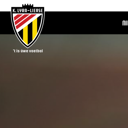
N
't is úwe voetbal