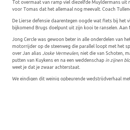
Tot overmaat van ramp viel diezelfde Muyldermans uit na 
voor Tomas dat het allemaal nog meevalt. Coach Tullene
De Lierse defensie daarentegen oogde wat flets bij het 
bijkomend Brugs doelpunt uit zijn kooi te ranselen. Aan 
Jong Cercle was gewoon beter in alle onderdelen van het
motorrijder op de steenweg die parallel loopt met het s
over Jan alias
Joske Vermeulen
, niet die van Schoten, 
putten van Kuykens en na een weddenschap
in zijnen bl
weet je dat je zwaar achterstaat.
We eindigen dit weinig opbeurende wedstrijdverhaal met 
Hopelijk schrijven onze jongens volgende week op Hassel
K. Lyra-Lierse
: Sterkens, Robbe Kil, Bohets, Elmazhad (
Jong Cercle Brugge
: Langenbick, El Bahri (74′ Leliaert
Colman)
Doelpunten
: 17′ El Bahri 1-0, 23′ Bapela 2-0, 42′ Schils