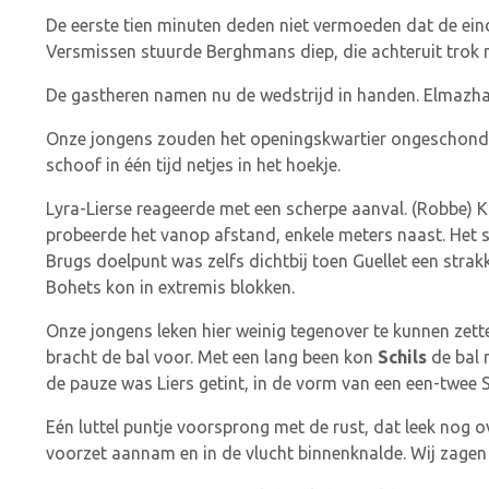
De eerste tien minuten deden niet vermoeden dat de eind
Versmissen stuurde Berghmans diep, die achteruit trok n
De gastheren namen nu de wedstrijd in handen. Elmazhad 
Onze jongens zouden het openingskwartier ongeschonden 
schoof in één tijd netjes in het hoekje.
Lyra-Lierse reageerde met een scherpe aanval. (Robbe) K
probeerde het vanop afstand, enkele meters naast. Het 
Brugs doelpunt was zelfs dichtbij toen Guellet een strak
Bohets kon in extremis blokken.
Onze jongens leken hier weinig tegenover te kunnen zett
bracht de bal voor. Met een lang been kon
Schils
de bal 
de pauze was Liers getint, in de vorm van een een-twee 
Eén luttel puntje voorsprong met de rust, dat leek nog o
voorzet aannam en in de vlucht binnenknalde. Wij zagen e