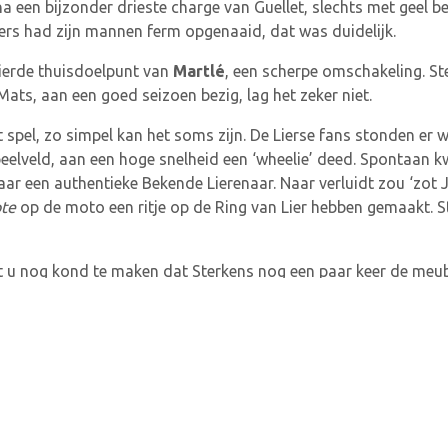
een bijzonder drieste charge van Guellet, slechts met geel be
rs had zijn mannen ferm opgenaaid, dat was duidelijk.
vierde thuisdoelpunt van
Martlé
, een scherpe omschakeling. St
Mats, aan een goed seizoen bezig, lag het zeker niet.
 spel, zo simpel kan het soms zijn. De Lierse fans stonden er 
peelveld, aan een hoge snelheid een ‘wheelie’ deed. Spontaan
maar een authentieke Bekende Lierenaar. Naar verluidt zou ‘zot
ote
op de moto een ritje op de Ring van Lier hebben gemaakt. St
u nog kond te maken dat Sterkens nog een paar keer de meubele
t een ander verhaal, liefst met een happy end.
46′ Muyldermans 55′ Naets), Dom, Versmissen, Reijniers, Schils 
), De Baillie, Guellet (54′ Martens), Vanackere (66′ Vandeweghe
 2-1, 49′ Behaeghe 3-1, 58′ Martlé 4-1, 85′ Callens 5-1