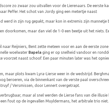
score zo zwaar zou uitvallen voor de Lierenaars. De eerste ka
aar Peffer. Het schot van Jordy ging een metertje naast
werd in zijn rug gepakt, maar kon in extremis zijn mannetje b
doorkomen, maar dan viel de 1-0 een beetje uit het niets. E
il naar Reijniers, Bent zette meteen voor en aan de eerste zon
snelle woelwater
Bapela
ging er op snelheid vandoor en rondde
ke voorzet naast schoof. Een paar minuten later was het opnieu
en, maar plots kwam Lyra-Lierse weer in de wedstrijd. Berghma
nog beroeren, via de binnenkant van de verste paal overschreed
Struyf / Versmissen, door Lennert overgetrapt.
verbrugbaar, maar al snel werden de Lierse fans van die illusi
en fout op de ingevallen Muyldermans, het arbitrale trio niet.