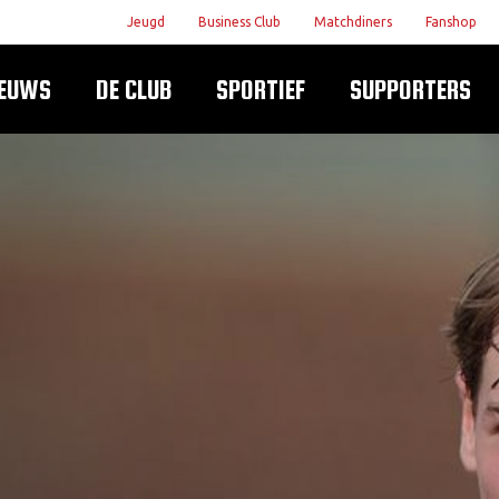
Jeugd
Business Club
Matchdiners
Fanshop
IEUWS
DE CLUB
SPORTIEF
SUPPORTERS