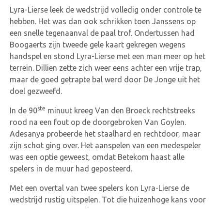
Lyra-Lierse leek de wedstrijd volledig onder controle te
hebben. Het was dan ook schrikken toen Janssens op
een snelle tegenaanval de paal trof. Ondertussen had
Boogaerts zijn tweede gele kaart gekregen wegens
handspel en stond Lyra-Lierse met een man meer op het
terrein. Dillien zette zich weer eens achter een vrije trap,
maar de goed getrapte bal werd door De Jonge uit het
doel gezweefd.
ste
In de 90
minuut kreeg Van den Broeck rechtstreeks
rood na een fout op de doorgebroken Van Goylen.
Adesanya probeerde het staalhard en rechtdoor, maar
zijn schot ging over. Het aanspelen van een medespeler
was een optie geweest, omdat Betekom haast alle
spelers in de muur had geposteerd.
Met een overtal van twee spelers kon Lyra-Lierse de
wedstrijd rustig uitspelen. Tot die huizenhoge kans voor
ste
de bezoekers in de 93
minuut. Maar daar spreken we