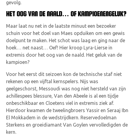
gevolg.
HET OOG VAN DE NAALD… OF KAMPIOENENGELUK?
Maar laat nu net in de laatste minuut een bezoeker
schuin voor het doel van Maes opduiken om een gewis
doelpunt te maken. Het schot was laag en ging naar de
hoek… net naast… Oef! Hier kroop Lyra-Lierse in
extremis door het oog van de naald. Het geluk van de
kampioen?
Voor het eerst dit seizoen kon de technische staf niet
rekenen op een vijftal kernspelers. Nijs was
geelgeschorst, Messoudi was nog niet hersteld van zijn
achillespees blessure, Van den Abeele is al een tijdje
onbeschikbaar en Cloetens viel in extremis ziek af.
Hierdoor kwamen de tweelingbroers Yassir en Seraaj Ibn
El Mokkadem in de wedstrijdkern. Reservedoelman
Sterkens en groeidiamant Van Goylen vervolledigden de
kern.