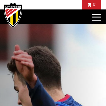
(0)
NIEUWS
DE CLUB
SPORTIEF
SUPPORTERS
TICKETS
ABONNEMENTEN
COMMUNITY
JEUGD
BUSINESS CLUB
MATCHDINERS
CLUBAPP
FANSHOP
FAQ