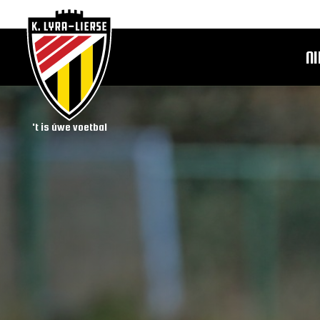
N
't is úwe voetbal