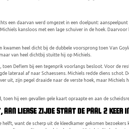
lechts een daarvan werd omgezet in een doelpunt: aanspeelpun
r Michiels kansloos met een lage schuiver in de hoek. Daarvoo
 En kwamen heel dicht bij de dubbele voorsprong toen Van Goy
ar van heel dichtbij stuitte hij op Michiels.
 toen Deflem bij een tegenprik voorlangs besloot. Voor de res
de lateraal af naar Schaessens. Michiels redde diens schot. De
 ver uit, zijn pegel draaide naar de verste hoek, maar Michiels 
toen hij een gevallen gele kaart opraapte en aan de scheidsre
, AAN LIERSE ZIJDE STAAT DE PAAL 2 KEER I
de helft, want de scherp uit de kleedkamer gekomen bezoekers 