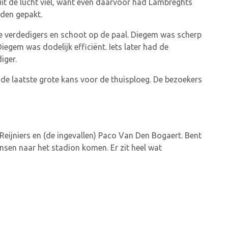
uit de lucht viel, want even daarvoor had Lambreghts
den gepakt.
 verdedigers en schoot op de paal. Diegem was scherp
egem was dodelijk efficiënt. Iets later had de
iger.
 de laatste grote kans voor de thuisploeg. De bezoekers
eijniers en (de ingevallen) Paco Van Den Bogaert. Bent
nsen naar het stadion komen. Er zit heel wat
helen en het geredde City Pirates gelijke punten. City
nen wedstrijden, doelpuntensaldo, gemaakte doelpunten