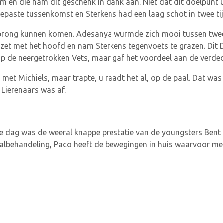
m en die nam dit geschenk in dank aan. Niet dat dit doelpunt 
paste tussenkomst en Sterkens had een laag schot in twee tij
rsprong kunnen komen. Adesanya wurmde zich mooi tussen twee
et met het hoofd en nam Sterkens tegenvoets te grazen. Dit Di
op de neergetrokken Vets, maar gaf het voordeel aan de verded
met Michiels, maar trapte, u raadt het al, op de paal. Dat was
 Lierenaars was af.
e dag was de weeral knappe prestatie van de youngsters Bent R
 balbehandeling, Paco heeft de bewegingen in huis waarvoor me
m de derde periodetitel. Daarin tellen Lyra-Lierse, Jong KV Mec
rse en Jong KV Mechelen hebben exact hetzelfde aantal gewon