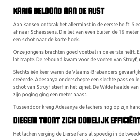
KARIG BELOOND AAN DE RUST
Aan kansen ontbrak het allerminst in de eerste helft. S
af naar Schaessens. Die liet van even buiten de 16 mete
een schot naar de korte hoek.
Onze jongens brachten goed voetbal in de eerste helft.
lat trapte. De rebound kwam voor de voeten van Struyf, ma
Slechts één keer waren de Vlaams-Brabanders gevaarlijk,
creëerde. Adesanya onderschepte een slechte pass en leg
schot van Struyf stierf in het zijnet. De Wilde haalde van
zijn poging ging een meter naast.
Tussendoor kreeg Adesanya de lachers nog op zijn hand, 
DIEGEM TOONT ZICH DODELIJK EFFICIËNT
Het lachen verging de Lierse fans al spoedig in de twee