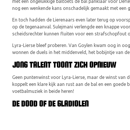
met een ongelukkige baltoets de bal panklaar voor Defle
nog een wenkende kans onschadelijk gemaakt met een ge
En toch hadden de Lierenaars even later terug op voo
op de tegenaanval. Sulejmani verlengde een knappe voorz
scheidsrechter kunnen fluiten voor een strafschopfout 
Lyra-Lierse bleef proberen. Van Goylen kwam oog in oog 
wonnen de duels in het middenveld, het bobijntje van de
JONG TALENT TOONT ZICH OPNIEUW
Geen puntenwinst voor Lyra-Lierse, maar de winst van d
koppelt een klare kijk aan rust aan de bal en een goede
voetbalmuziek in beide heren!
DE DOOD OF DE GLADIOLEN
Over naar de orde van de week. Wat nu telt is de strijd o
Pirates heeft een wedstrijd minder gewonnen, Lyra-Lie