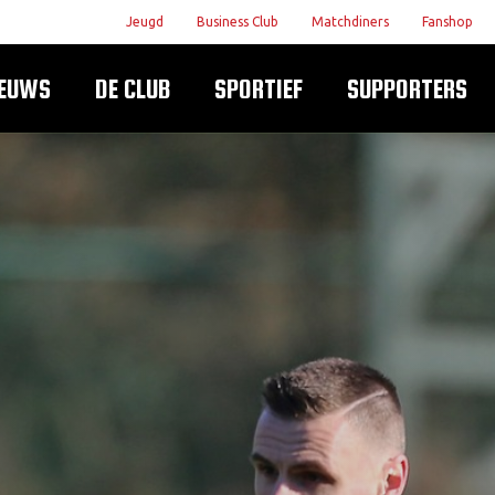
Jeugd
Business Club
Matchdiners
Fanshop
IEUWS
DE CLUB
SPORTIEF
SUPPORTERS