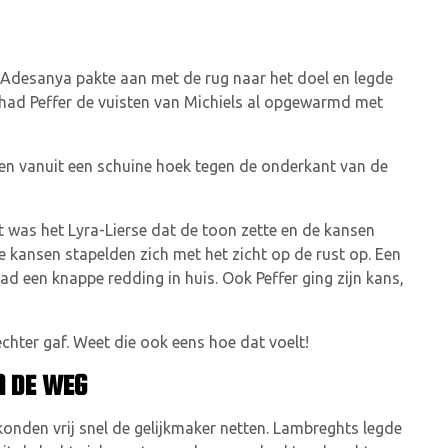
t Adesanya pakte aan met de rug naar het doel en legde
r had Peffer de vuisten van Michiels al opgewarmd met
len vanuit een schuine hoek tegen de onderkant van de
t was het Lyra-Lierse dat de toon zette en de kansen
 kansen stapelden zich met het zicht op de rust op. Een
had een knappe redding in huis. Ook Peffer ging zijn kans,
chter gaf. Weet die ook eens hoe dat voelt!
N DE WEG
konden vrij snel de gelijkmaker netten. Lambreghts legde