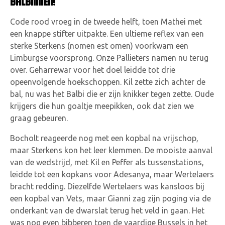
BALBINNEN!
Code rood vroeg in de tweede helft, toen Mathei met
een knappe stifter uitpakte. Een ultieme reflex van een
sterke Sterkens (nomen est omen) voorkwam een
Limburgse voorsprong. Onze Pallieters namen nu terug
over. Geharrewar voor het doel leidde tot drie
opeenvolgende hoekschoppen. Kil zette zich achter de
bal, nu was het Balbi die er zijn knikker tegen zette. Oude
krijgers die hun goaltje meepikken, ook dat zien we
graag gebeuren.
Bocholt reageerde nog met een kopbal na vrijschop,
maar Sterkens kon het leer klemmen. De mooiste aanval
van de wedstrijd, met Kil en Peffer als tussenstations,
leidde tot een kopkans voor Adesanya, maar Wertelaers
bracht redding. Diezelfde Wertelaers was kansloos bij
een kopbal van Vets, maar Gianni zag zijn poging via de
onderkant van de dwarslat terug het veld in gaan. Het
was nog even bibberen toen de vaardige Bussels in het