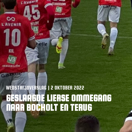
VACATURES
CONTACTEER ONS
WEDSTRIJDVERSLAG | 2 OKTOBER 2022
GESLAAGDE LIERSE OMMEGANG
NAAR BOCHOLT EN TERUG