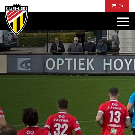
(0)
NIEUWS
DE CLUB
SPORTIEF
SUPPORTERS
TICKETS
ABONNEMENTEN
COMMUNITY
JEUGD
BUSINESS CLUB
MATCHDINERS
CLUBAPP
FANSHOP
FAQ