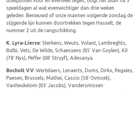
doelpunten voor en evenveel tegen, oogt het bilan na 5
speeldagen al wat evenwichtiger dan drie weken
geleden. Benieuwd of onze mannen volgende zondag de
stijgende lijn kunnen doortrekken tegen Hasselt, de
nummer 2 uit de rangschikking.
K. Lyra-Lierse
: Sterkens, Weuts, Volant, Lambreghts,
Balbi, Vets, De Wilde, Schaessens (85′ Van Goylen), Kil
(78′ Nys), Peffer (88′ Struyf), Adesanya.
Bocholt VV
: Wertelaers, Lenaerts, Doms, Dirkx, Regales,
Paesen, Brussels, Mathei, Cascio (58′ Ovnicek),
Vanheukelom (83′ Jacobs), Vandersmissen
Doelpunten
: 11′ Volant 0-1, 37′ Lenaerts 1-1, 64′ Balbi
1-2, 85′ Peffer 1-3
Gele kaarten
: 59′ Balbi
Scheidsrechter
: Tim De Keyzer