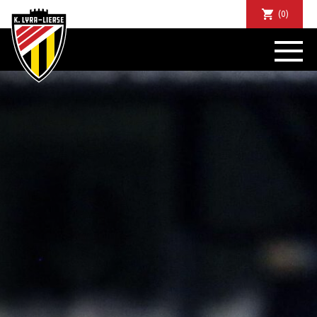
(0)
NIEUWS
DE CLUB
SPORTIEF
SUPPORTERS
TICKETS
ABONNEMENTEN
COMMUNITY
JEUGD
BUSINESS CLUB
MATCHDINERS
CLUBAPP
FANSHOP
FAQ