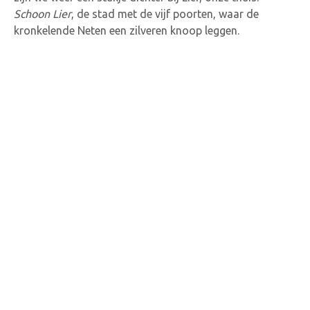
Schoon Lier
, de stad met de vijf poorten, waar de
kronkelende Neten een zilveren knoop leggen.
K. Lyra-Lierse:
Sterkens, Lambreghts, van den Buijs,
Weuts, De Wilde, Vets (91’ Smits), Schaessens, Kil,
Struyf (61’ Van Goylen), Adesanya, Peffer.
RU Tubize-Braine:
De Bie, Deliboyraz, Patris, Javorina,
Affalah, Michel (100’ Migliore), Aarab, Debole (76’
Manoka), Garlito (118’ Meddour), Lkoutbi (109’ Van
Onsem), El Omari.
Doelpunten:
92’ Garlito 0-1.
Gele kaarten:
32’ Debole, 58’ Weuts, 85’ van den Buijs,
95’ Manoka, 103’ El Omari.
Scheidsrechter:
Klass Clerkx