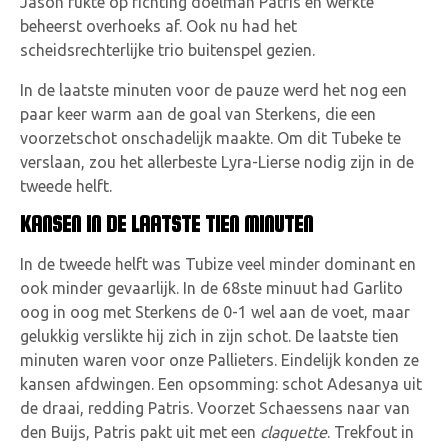
Jason rukte op richting doelman Patris en werkte
beheerst overhoeks af. Ook nu had het
scheidsrechterlijke trio buitenspel gezien.
In de laatste minuten voor de pauze werd het nog een
paar keer warm aan de goal van Sterkens, die een
voorzetschot onschadelijk maakte. Om dit Tubeke te
verslaan, zou het allerbeste Lyra-Lierse nodig zijn in de
tweede helft.
KANSEN IN DE LAATSTE TIEN MINUTEN
In de tweede helft was Tubize veel minder dominant en
ook minder gevaarlijk. In de 68ste minuut had Garlito
oog in oog met Sterkens de 0-1 wel aan de voet, maar
gelukkig verslikte hij zich in zijn schot. De laatste tien
minuten waren voor onze Pallieters. Eindelijk konden ze
kansen afdwingen. Een opsomming: schot Adesanya uit
de draai, redding Patris. Voorzet Schaessens naar van
den Buijs, Patris pakt uit met een
claquette
. Trekfout in