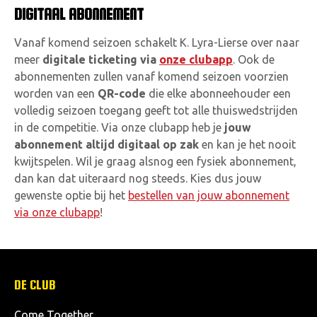
DIGITAAL ABONNEMENT
Vanaf komend seizoen schakelt K. Lyra-Lierse over naar
meer
digitale ticketing via
onze clubapp
. Ook de
abonnementen zullen vanaf komend seizoen voorzien
worden van een
QR-code
die elke abonneehouder een
volledig seizoen toegang geeft tot alle thuiswedstrijden
in de competitie. Via onze clubapp heb je
jouw
abonnement altijd digitaal op zak
en kan je het nooit
kwijtspelen. Wil je graag alsnog een fysiek abonnement,
dan kan dat uiteraard nog steeds. Kies dus jouw
gewenste optie bij het
bestellen van jouw abonnement
via onze clubapp
!
DE CLUB
Come Together