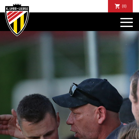
(0)
NIEUWS
DE CLUB
SPORTIEF
SUPPORTERS
TICKETS
ABONNEMENTEN
COMMUNITY
JEUGD
BUSINESS CLUB
MATCHDINERS
CLUBAPP
FANSHOP
FAQ