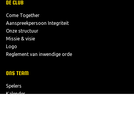
DE CLUB
Come Together
Aanspreekpersoon Integriteit
Onze structuur
Missie & visie
Logo
Reglement van inwendige orde
ONS TEAM
Spelers
Kalender
Klassement
Dameselftal