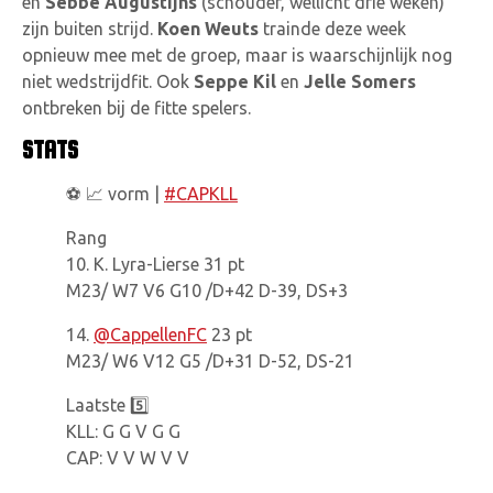
en
Sebbe Augustijns
(schouder, wellicht drie weken)
zijn buiten strijd.
Koen Weuts
trainde deze week
opnieuw mee met de groep, maar is waarschijnlijk nog
niet wedstrijdfit. Ook
Seppe Kil
en
Jelle Somers
ontbreken bij de fitte spelers.
STATS
⚽️ 📈 vorm |
#CAPKLL
Rang
10. K. Lyra-Lierse 31 pt
M23/ W7 V6 G10 /D+42 D-39, DS+3
14.
@CappellenFC
23 pt
M23/ W6 V12 G5 /D+31 D-52, DS-21
Laatste 5️⃣
KLL: G G V G G
CAP: V V W V V