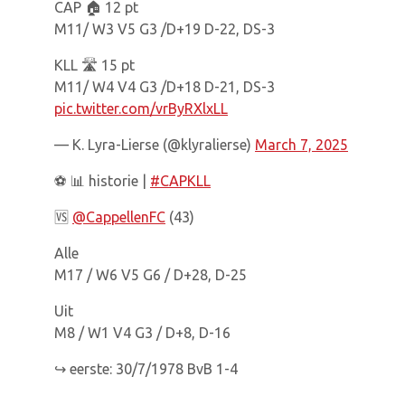
CAP 🏠 12 pt
M11/ W3 V5 G3 /D+19 D-22, DS-3
KLL 🛣 15 pt
M11/ W4 V4 G3 /D+18 D-21, DS-3
pic.twitter.com/vrByRXlxLL
— K. Lyra-Lierse (@klyralierse)
March 7, 2025
⚽️ 📊 historie |
#CAPKLL
🆚️
@CappellenFC
(43)
Alle
M17 / W6 V5 G6 / D+28, D-25
Uit
M8 / W1 V4 G3 / D+8, D-16
↪️ eerste: 30/7/1978 BvB 1-4