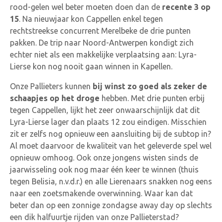
rood-gelen wel beter moeten doen dan de
recente 3 op
15
. Na nieuwjaar kon Cappellen enkel tegen
rechtstreekse concurrent Merelbeke de drie punten
pakken. De trip naar Noord-Antwerpen kondigt zich
echter niet als een makkelijke verplaatsing aan: Lyra-
Lierse kon nog nooit gaan winnen in Kapellen.
Onze Pallieters kunnen
bij winst zo goed als zeker de
schaapjes op het droge
hebben. Met drie punten erbij
tegen Cappellen, lijkt het zeer onwaarschijnlijk dat dit
Lyra-Lierse lager dan plaats 12 zou eindigen. Misschien
zit er zelfs nog opnieuw een aansluiting bij de subtop in?
Al moet daarvoor de kwaliteit van het geleverde spel wel
opnieuw omhoog. Ook onze jongens wisten sinds de
jaarwisseling ook nog maar één keer te winnen (thuis
tegen Belisia, n.v.d.r.) en alle Lierenaars snakken nog eens
naar een zoetsmakende overwinning. Waar kan dat
beter dan op een zonnige zondagse away day op slechts
een dik halfuurtje rijden van onze Pallieterstad?