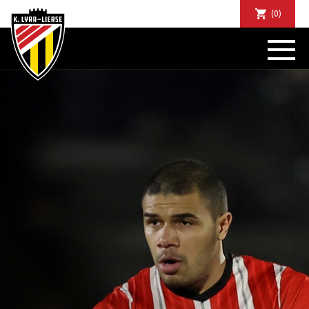
(0)
NIEUWS
DE CLUB
SPORTIEF
SUPPORTERS
TICKETS
ABONNEMENTEN
COMMUNITY
JEUGD
BUSINESS CLUB
MATCHDINERS
CLUBAPP
FANSHOP
FAQ