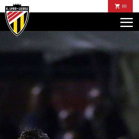
(0)
NIEUWS
DE CLUB
SPORTIEF
SUPPORTERS
TICKETS
ABONNEMENTEN
COMMUNITY
JEUGD
BUSINESS CLUB
MATCHDINERS
CLUBAPP
FANSHOP
FAQ