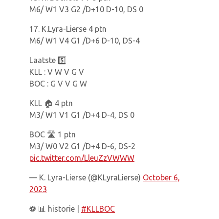
M6/ W1 V3 G2 /D+10 D-10, DS 0
17. K.Lyra-Lierse 4 ptn
M6/ W1 V4 G1 /D+6 D-10, DS-4
Laatste 5️⃣
KLL : V W V G V
BOC : G V V G W
KLL 🏠 4 ptn
M3/ W1 V1 G1 /D+4 D-4, DS 0
BOC 🛣 1 ptn
M3/ W0 V2 G1 /D+4 D-6, DS-2
pic.twitter.com/LleuZzVWWW
— K. Lyra-Lierse (@KLyraLierse)
October 6,
2023
⚽️ 📊 historie |
#KLLBOC