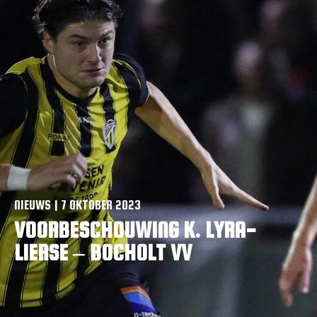
VACATURES
CONTACTEER ONS
NIEUWS | 7 OKTOBER 2023
VOORBESCHOUWING K. LYRA-
LIERSE – BOCHOLT VV