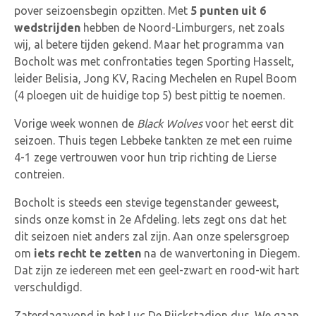
pover seizoensbegin opzitten. Met
5 punten uit 6
wedstrijden
hebben de Noord-Limburgers, net zoals
wij, al betere tijden gekend. Maar het programma van
Bocholt was met confrontaties tegen Sporting Hasselt,
leider Belisia, Jong KV, Racing Mechelen en Rupel Boom
(4 ploegen uit de huidige top 5) best pittig te noemen.
Vorige week wonnen de
Black Wolves
voor het eerst dit
seizoen. Thuis tegen Lebbeke tankten ze met een ruime
4-1 zege vertrouwen voor hun trip richting de Lierse
contreien.
Bocholt is steeds een stevige tegenstander geweest,
sinds onze komst in 2e Afdeling. Iets zegt ons dat het
dit seizoen niet anders zal zijn. Aan onze spelersgroep
om
iets recht te zetten
na de wanvertoning in Diegem.
Dat zijn ze iedereen met een geel-zwart en rood-wit hart
verschuldigd.
Zaterdagavond in het Luc De Rijckstadion dus. We gaan