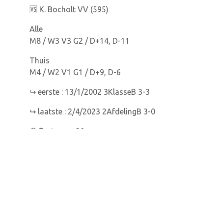
🆚️ K. Bocholt VV (595)
Alle
M8 / W3 V3 G2 / D+14, D-11
Thuis
M4 / W2 V1 G1 / D+9, D-6
↪️ eerste : 13/1/2002 3KlasseB 3-3
↪️ laatste : 2/4/2023 2AfdelingB 3-0
🟡⚫️ stamnr. 30: –
pic.twitter.com/HN20XWZVTw
— K. Lyra-Lierse (@KLyraLierse)
October 6,
2023