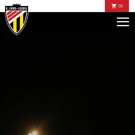
(0)
NIEUWS
DE CLUB
SPORTIEF
SUPPORTERS
TICKETS
ABONNEMENTEN
COMMUNITY
JEUGD
BUSINESS CLUB
MATCHDINERS
CLUBAPP
FANSHOP
FAQ