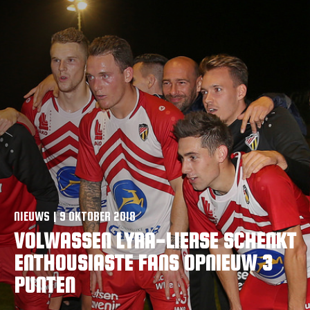
VACATURES
CONTACTEER ONS
NIEUWS | 9 OKTOBER 2018
VOLWASSEN LYRA-LIERSE SCHENKT
ENTHOUSIASTE FANS OPNIEUW 3
PUNTEN