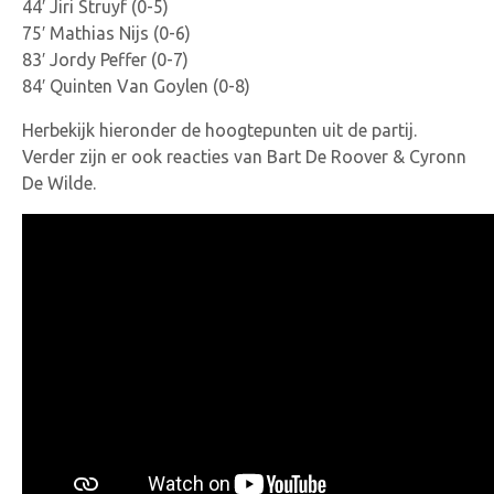
44′ Jiri Struyf (0-5)
75′ Mathias Nijs (0-6)
83′ Jordy Peffer (0-7)
84′ Quinten Van Goylen (0-8)
Herbekijk hieronder de hoogtepunten uit de partij.
Verder zijn er ook reacties van Bart De Roover & Cyronn
De Wilde.