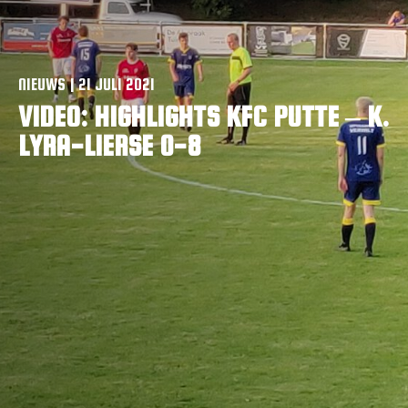
VACAT
CONTACTEER
NIEUWS | 21 JULI 2021
VIDEO: HIGHLIGHTS KFC PUTTE – K.
LYRA-LIERSE 0-8