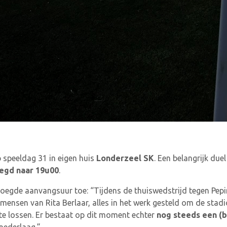
 speeldag 31 in eigen huis
Londerzeel SK
. Een belangrijk duel
egd naar 19u00
.
roegde aanvangsuur toe: “Tijdens de thuiswedstrijd tegen Pep
ensen van Rita Berlaar, alles in het werk gesteld om de stadio
 te lossen. Er bestaat op dit moment echter
nog steeds een (be