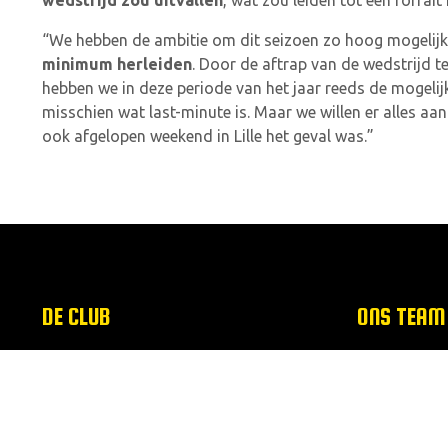
wedstrijd zou uitvallen
, wat zou leiden tot een forfait
“We hebben de ambitie om dit seizoen zo hoog mogelijk t
minimum herleiden
. Door de aftrap van de wedstrijd 
hebben we in deze periode van het jaar reeds de mogeli
misschien wat last-minute is. Maar we willen er alles 
ook afgelopen weekend in Lille het geval was.”
DE CLUB
ONS TEAM
Come Together
Spelers
Aanspreekpersoon Integriteit
Kalender
Onze structuur
Klassement
Missie & visie
Dameselftal