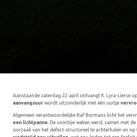
Aanstaande zaterdag 22 april ontvangt K. Lyra-Lierse op
aanvangsuur
wordt uitzonderlijk met één uurtje
vervro
Algemeen verantwoordelijke Raf Bormans licht het verv
een lichtpanne
. De voorbije weken werd, samen met de m
oorzaak van het defect structureel te achterhalen en op