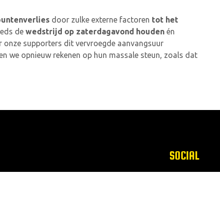
puntenverlies
door zulke externe factoren
tot het
teeds de
wedstrijd op zaterdagavond houden
én
or onze supporters dit vervroegde aanvangsuur
nnen we opnieuw rekenen op hun massale steun, zoals dat
SOCIAL
Facebook
Instagram
Twitter