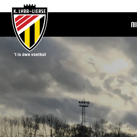
N
't is úwe voetbal