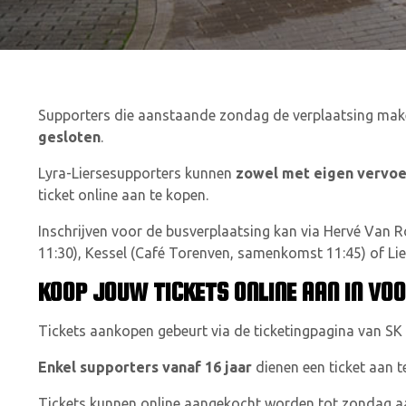
Supporters die aanstaande zondag de verplaatsing mak
gesloten
.
Lyra-Liersesupporters kunnen
zowel met eigen vervoe
ticket online aan te kopen.
Inschrijven voor de busverplaatsing kan via Hervé Van 
11:30
),
Kessel (Café Torenven,
samenkomst 11:45
) of Li
KOOP JOUW TICKETS ONLINE AAN IN VO
Tickets aankopen gebeurt via de ticketingpagina van SK
Enkel supporters vanaf 16 jaar
dienen een ticket aan te
Tickets kunnen online aangekocht worden tot zondag aan