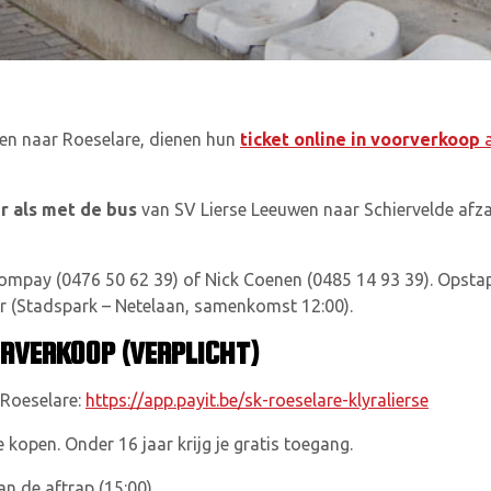
en naar Roeselare, dienen hun
ticket online in voorverkoop
a
r als met de bus
van SV Lierse Leeuwen naar Schiervelde afz
Rompay (
0476 50 62 39) of Nick Coenen (
0485 14 93 39). Opsta
er (Stadspark – Netelaan, s
amenkomst 12:00).
ORVERKOOP (VERPLICHT)
 Roeselare:
https://app.payit.be/sk-roeselare-klyralierse
 kopen. Onder 16 jaar krijg je gratis toegang.
 de aftrap (15:00).