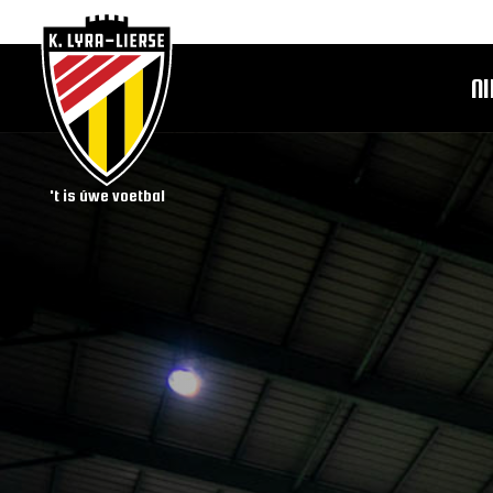
N
't is úwe voetbal