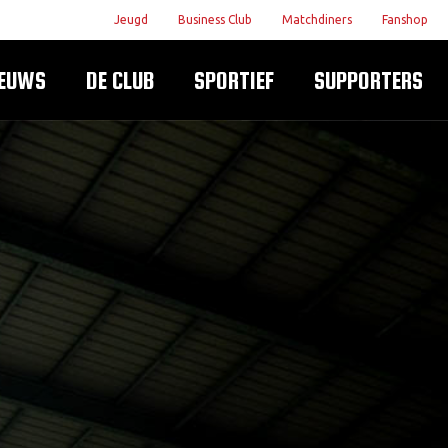
Jeugd
Business Club
Matchdiners
Fanshop
IEUWS
DE CLUB
SPORTIEF
SUPPORTERS