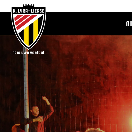
N
't is úwe voetbal