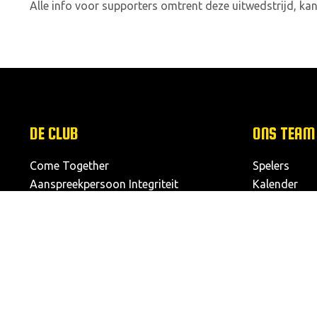
Alle info voor supporters omtrent deze uitwedstrijd, kan
DE CLUB
ONS TEAM
Come Together
Spelers
Aanspreekpersoon Integriteit
Kalender
Onze structuur
Klassement
Missie & visie
Dameselftal
Logo
Reglement van inwendige orde