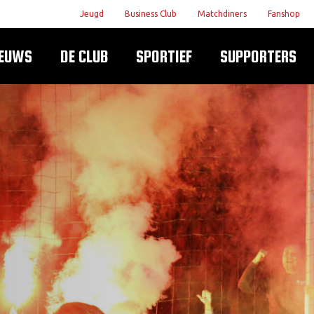
Jeugd
Business Club
Matchdiners
Fanshop
IEUWS
DE CLUB
SPORTIEF
SUPPORTERS