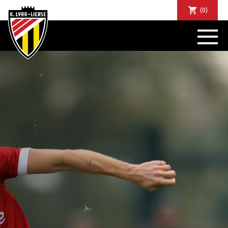
(0)
NIEUWS
DE CLUB
SPORTIEF
SUPPORTERS
TICKETS
ABONNEMENTEN
COMMUNITY
JEUGD
BUSINESS CLUB
MATCHDINERS
CLUBAPP
FANSHOP
FAQ