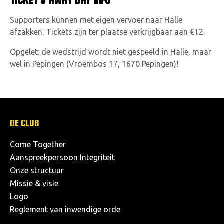
TICKET & AWAY DAY INFO
Supporters kunnen met eigen vervoer naar Halle
afzakken. Tickets zijn ter plaatse verkrijgbaar aan €12.
Opgelet: de wedstrijd wordt niet gespeeld in Halle, maar
wel in Pepingen (Vroembos 17, 1670 Pepingen)!
DE CLUB
Come Together
Aanspreekpersoon Integriteit
Onze structuur
Missie & visie
Logo
Reglement van inwendige orde