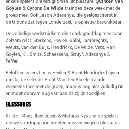
enkele spelers die terugkomen uit blessure.
Quinten Van
Goylen
&
Cyronn De Wilde
trainden deze week met de
groep mee. Ook Jason Adesanya, die geelgeschorst in
de tribune zat tegen Londerzeel, is opnieuw beschikbaar.
De volledige wedstrijdkern die zondagmiddag mee naar
Zelzate reist: Sterkens, Heylen, Balbi, Lambreghts,
Weuts, van den Buijs, Hendrickx, De Wilde, Vets, Van
Goylen, Kil, Smits, Schaessens, Struyf, Adesanya &
Peffer.
Beloftenspelers Lucas Heylen & Brent Hendrickx blijven
dus bij de selectie. Brent Van den Abeele trainde
eveneens mee met de groep, maar is nog niet volledig fit
en moet daarom nog van aan de zijlijn toekijken.
BLESSURES
Kristof Maes, Iben Julien & Mathias Nys zijn de spelers
die we voorlopig nog moeten missen wegens blessures.