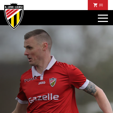
(0)
NIEUWS
DE CLUB
SPORTIEF
SUPPORTERS
TICKETS
ABONNEMENTEN
COMMUNITY
JEUGD
BUSINESS CLUB
MATCHDINERS
CLUBAPP
FANSHOP
FAQ