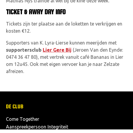
Mathias Nys trainde al wel bij de kiné deze week.
TICKET & AWAY DAY INFO
Tickets zijn ter plaatse aan de loketten te verkrijgen en
kosten €12.
Supporters van K. Lyra-Lierse kunnen meerijden met
supportersclub
Lier Gere Bij
(Jeroen Van den Eynde:
0474 36 47 80), met v
ertrek vanuit café Bananas in Lier
om 12u45. Ook met eigen vervoer kan je naar Zelzate
afreizen.
DE CLUB
Come Together
Aanspreekpersoon Integriteit