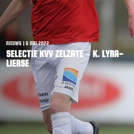
VACATURES
CONTACTEER ONS
NIEUWS | 6 MEI 2022
SELECTIE KVV ZELZATE – K. LYRA-
LIERSE