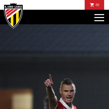
(0)
NIEUWS
DE CLUB
SPORTIEF
SUPPORTERS
TICKETS
ABONNEMENTEN
COMMUNITY
JEUGD
BUSINESS CLUB
MATCHDINERS
CLUBAPP
FANSHOP
FAQ