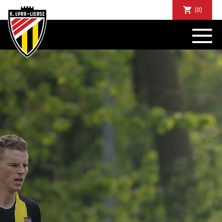
(0)
NIEUWS
DE CLUB
SPORTIEF
SUPPORTERS
TICKETS
ABONNEMENTEN
COMMUNITY
JEUGD
BUSINESS CLUB
MATCHDINERS
CLUBAPP
FANSHOP
FAQ