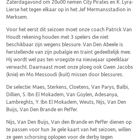
Zaterdagavond om 20u00 nemen City Pirates en K. Lyra-
Lierse het tegen elkaar op in het Jef Mermansstadion in
Merksem.
Voor het eerst dit seizoen moet onze coach Patrick Van
Houdt rekening houden met 3 spelers die niet
beschikbaar zijn wegens blessure. Van Den Abeele is
herstellende van zijn pubalgie en traint gedeeltelijk mee.
Hij wordt wel pas ten vroegste na nieuwjaar speelklaar
verwacht. Daarnaast moet onze ploeg ook Gwen Jacobs
(knie) en Mo Messoudi (kuit) missen door blessures.
De selectie: Maes, Sterkens, Cloetens, Van Parys, Balbi,
Dillien, S. Ibn El Mokadem, Van Goylen, Adesanya,
Lambreghts, Y. Ibn El Mokadem, Weuts, Nijs, Van Den
Buijs, Van Den Brande en Peffer.
Nijs, Van Den Buijs, Van den Brande en Peffer dienen op
te passen voor hun 3e gele kaart van het seizoen, willen
ze geen schorsing oplopen voor de derby tegen