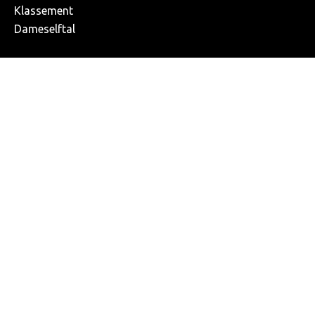
Klassement
Dameselftal
SOCIAL
Facebook
Instagram
Twitter
© Copyright 2026, K. Lyra-Lierse
Algemene voorwaarden
Privacybeleid
Cookie Policy