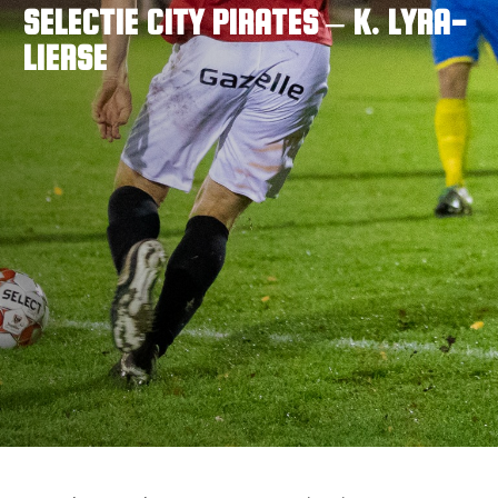
SELECTIE CITY PIRATES – K. LYRA-
VACATURES
LIERSE
CONTACTEER ONS