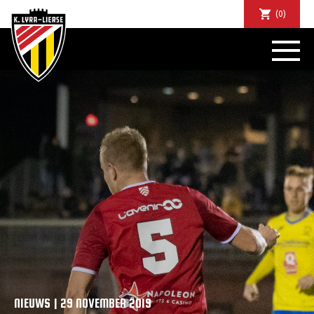
(0)
NIEUWS
DE CLUB
SPORTIEF
SUPPORTERS
TICKETS
ABONNEMENTEN
COMMUNITY
JEUGD
BUSINESS CLUB
MATCHDINERS
CLUBAPP
FANSHOP
NIEUWS | 29 NOVEMBER 2019
FAQ