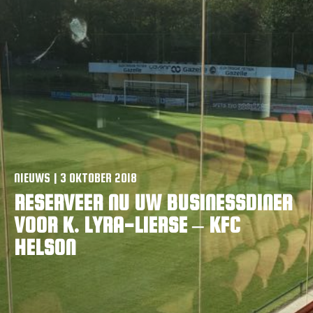
VACATURES
CONTACTEER ONS
NIEUWS | 3 OKTOBER 2018
RESERVEER NU UW BUSINESSDINER
VOOR K. LYRA-LIERSE – KFC
HELSON