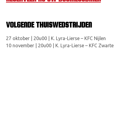
VOLGENDE THUISWEDSTRIJDEN
27 oktober | 20u00 | K. Lyra-Lierse – KFC Nijlen
10 november | 20u00 | K. Lyra-Lierse – KFC Zwarte
Leeuw
Bent u er tijdens deze derby’s graag bij?
Ook voor deze wedstrijden kan u nu al reserveren!
DE CLUB
Come Together
Aanspreekpersoon Integriteit
Onze structuur