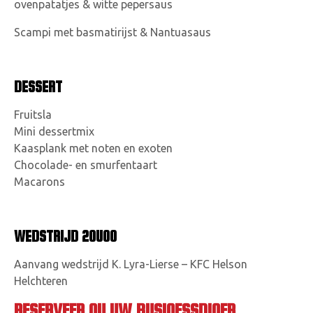
ovenpatatjes & witte pepersaus
Scampi met basmatirijst & Nantuasaus
DESSERT
Fruitsla
Mini dessertmix
Kaasplank met noten en exoten
Chocolade- en smurfentaart
Macarons
WEDSTRIJD 20U00
Aanvang wedstrijd K. Lyra-Lierse – KFC Helson
Helchteren
RESERVEER NU UW BUSINESSDINER