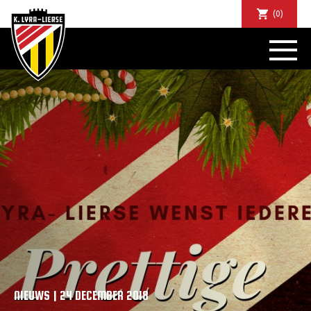
(0)
NIEUWS
DE CLUB
SPORTIEF
SUPPORTERS
TICKETS
ABONNEMENTEN
COMMUNITY
JEUGD
BUSINESS CLUB
MATCHDINERS
CLUBAPP
FANSHOP
NIEUWS | 24 DECEMBER 2018
FAQ