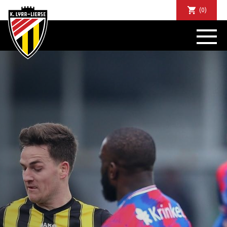
(0)
NIEUWS
DE CLUB
SPORTIEF
SUPPORTERS
TICKETS
ABONNEMENTEN
COMMUNITY
JEUGD
BUSINESS CLUB
MATCHDINERS
CLUBAPP
FANSHOP
FAQ