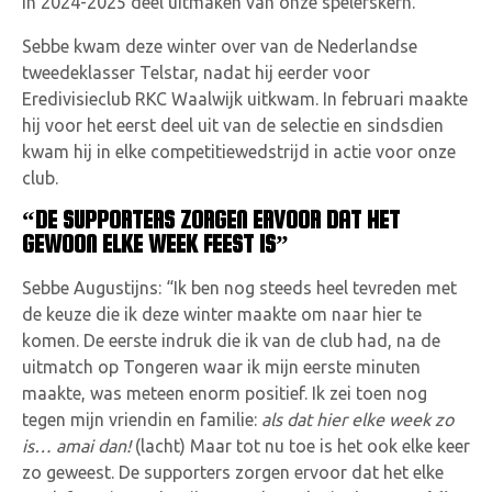
in 2024-2025 deel uitmaken van onze spelerskern.
Sebbe kwam deze winter over van de Nederlandse
tweedeklasser Telstar, nadat hij eerder voor
Eredivisieclub RKC Waalwijk uitkwam. In februari maakte
hij voor het eerst deel uit van de selectie en sindsdien
kwam hij in elke competitiewedstrijd in actie voor onze
club.
“DE SUPPORTERS ZORGEN ERVOOR DAT HET
GEWOON ELKE WEEK FEEST IS”
Sebbe Augustijns: “Ik ben nog steeds heel tevreden met
de keuze die ik deze winter maakte om naar hier te
komen. De eerste indruk die ik van de club had, na de
uitmatch op Tongeren waar ik mijn eerste minuten
maakte, was meteen enorm positief. Ik zei toen nog
tegen mijn vriendin en familie:
als dat hier elke week zo
is… amai dan!
(lacht) Maar tot nu toe is het ook elke keer
zo geweest. De supporters zorgen ervoor dat het elke