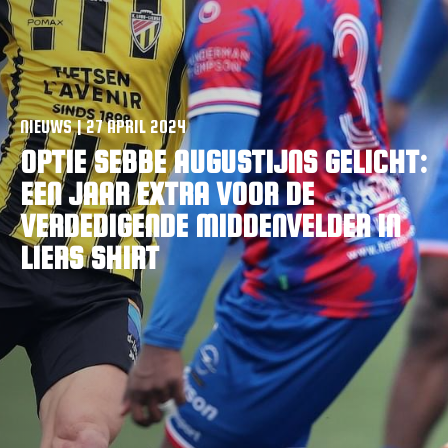
VACATURES
CONTACTEER ONS
NIEUWS | 27 APRIL 2024
OPTIE SEBBE AUGUSTIJNS GELICHT:
EEN JAAR EXTRA VOOR DE
VERDEDIGENDE MIDDENVELDER IN
LIERS SHIRT