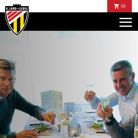
(0)
NIEUWS
DE CLUB
SPORTIEF
SUPPORTERS
TICKETS
ABONNEMENTEN
COMMUNITY
JEUGD
BUSINESS CLUB
MATCHDINERS
CLUBAPP
FANSHOP
FAQ