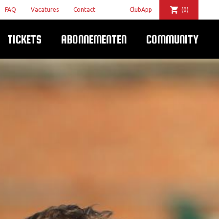
FAQ
Vacatures
Contact
ClubApp
(0)
TICKETS
ABONNEMENTEN
COMMUNITY