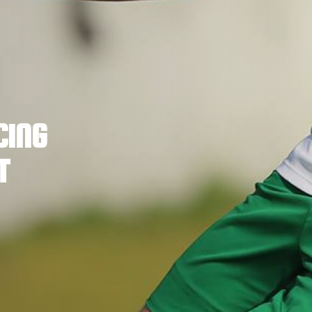
CING
T