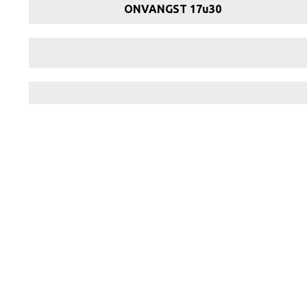
ONVANGST 17u30
Schotse zalm op belle vue wijze
Belgische varkenswangetjes
& ajuinsaus
Gevulde kiprollade in champignonsaus