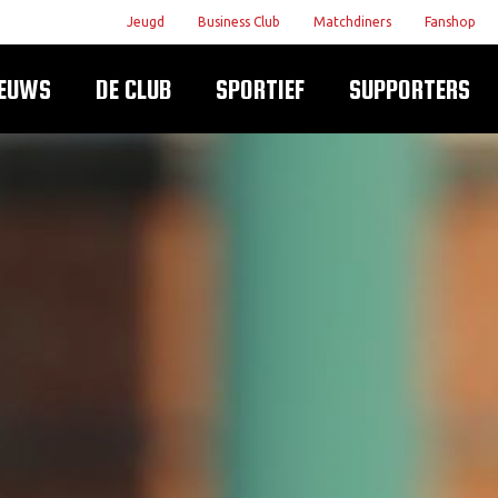
Jeugd
Business Club
Matchdiners
Fanshop
IEUWS
DE CLUB
SPORTIEF
SUPPORTERS