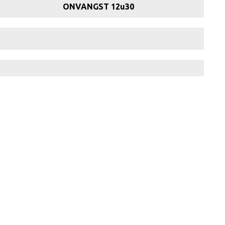
ONVANGST 12u30
Tomate crevette
De Lierse klassieker: Konijn met Caves & appelmoes
Mechelse koekoek met Italiaanse kruiden