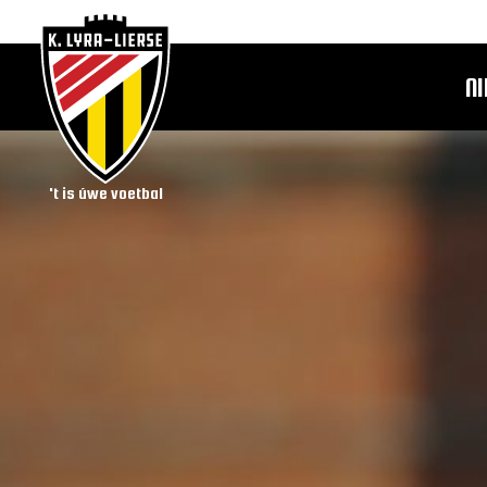
N
't is úwe voetbal