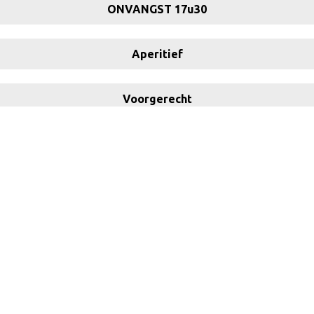
ONVANGST 17u30
Aperitief
Voorgerecht
Tomatenroomsoep met basilicum
Hoofdgerecht
Gebakken tijgerscampi op bedje van prei & nasi goreng
Gevuld varkenshaasje
met primeurgroenten & pepersaus
Chantenay worteltjes,