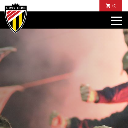
(0)
NIEUWS
DE CLUB
SPORTIEF
SUPPORTERS
TICKETS
ABONNEMENTEN
COMMUNITY
JEUGD
BUSINESS CLUB
MATCHDINERS
CLUBAPP
FANSHOP
FAQ