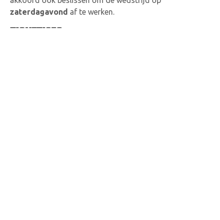
akkoord ook beslissen om de wedstrijd op
zaterdagavond
af te werken.
TICKETINFO
Van zodra de loting bekend is, kan je alle ticketinfo
terugvinden op onze website.
Abonnementen
voor de reguliere competitie zijn
niet
geldig voor de eindrondewedstrijden
, aangezien er
met een gedeelde recette voor de thuis- en uitclub
gewerkt wordt.
DE CLUB
Come Together
Aanspreekpersoon Integriteit