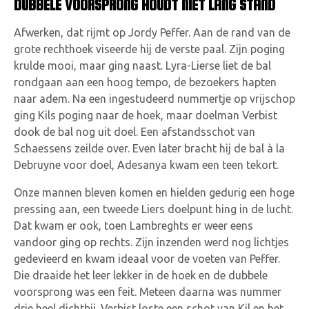
DUBBELE VOORSPRONG HOUDT NIET LANG STAND
Afwerken, dat rijmt op Jordy Peffer. Aan de rand van de
grote rechthoek viseerde hij de verste paal. Zijn poging
krulde mooi, maar ging naast. Lyra-Lierse liet de bal
rondgaan aan een hoog tempo, de bezoekers hapten
naar adem. Na een ingestudeerd nummertje op vrijschop
ging Kils poging naar de hoek, maar doelman Verbist
dook de bal nog uit doel. Een afstandsschot van
Schaessens zeilde over. Even later bracht hij de bal à la
Debruyne voor doel, Adesanya kwam een teen tekort.
Onze mannen bleven komen en hielden gedurig een hoge
pressing aan, een tweede Liers doelpunt hing in de lucht.
Dat kwam er ook, toen Lambreghts er weer eens
vandoor ging op rechts. Zijn inzenden werd nog lichtjes
gedevieerd en kwam ideaal voor de voeten van Peffer.
Die draaide het leer lekker in de hoek en de dubbele
voorsprong was een feit. Meteen daarna was nummer
drie heel dichtbij. Verbist loste een schot van Kil en het