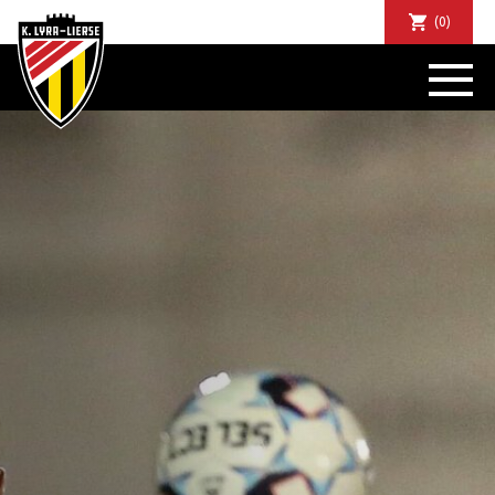
(0)
NIEUWS
DE CLUB
SPORTIEF
SUPPORTERS
TICKETS
ABONNEMENTEN
COMMUNITY
JEUGD
BUSINESS CLUB
MATCHDINERS
CLUBAPP
FANSHOP
FAQ