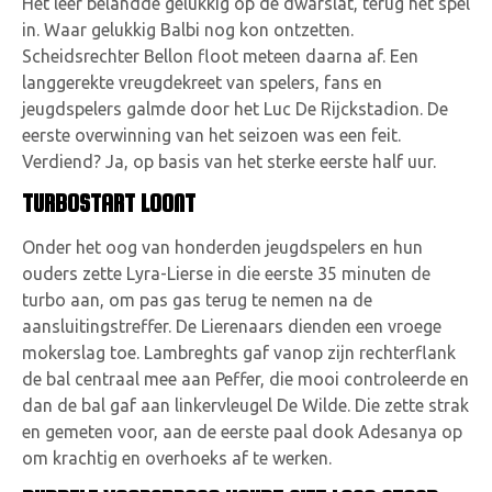
Het leer belandde gelukkig op de dwarslat, terug het spel
in. Waar gelukkig Balbi nog kon ontzetten.
Scheidsrechter Bellon floot meteen daarna af. Een
langgerekte vreugdekreet van spelers, fans en
jeugdspelers galmde door het Luc De Rijckstadion. De
eerste overwinning van het seizoen was een feit.
Verdiend? Ja, op basis van het sterke eerste half uur.
TURBOSTART LOONT
Onder het oog van honderden jeugdspelers en hun
ouders zette Lyra-Lierse in die eerste 35 minuten de
turbo aan, om pas gas terug te nemen na de
aansluitingstreffer. De Lierenaars dienden een vroege
mokerslag toe. Lambreghts gaf vanop zijn rechterflank
de bal centraal mee aan Peffer, die mooi controleerde en
dan de bal gaf aan linkervleugel De Wilde. Die zette strak
en gemeten voor, aan de eerste paal dook Adesanya op
om krachtig en overhoeks af te werken.