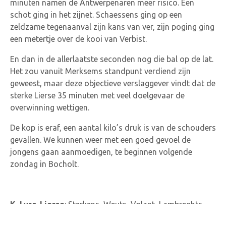
minuten namen de Antwerpenaren meer risico. Een
schot ging in het zijnet. Schaessens ging op een
zeldzame tegenaanval zijn kans van ver, zijn poging ging
een metertje over de kooi van Verbist.
En dan in de allerlaatste seconden nog die bal op de lat.
Het zou vanuit Merksems standpunt verdiend zijn
geweest, maar deze objectieve verslaggever vindt dat de
sterke Lierse 35 minuten met veel doelgevaar de
overwinning wettigen.
De kop is eraf, een aantal kilo’s druk is van de schouders
gevallen. We kunnen weer met een goed gevoel de
jongens gaan aanmoedigen, te beginnen volgende
zondag in Bocholt.
K. Lyra-Lierse
: Sterkens, Weuts, Volant, Lambreghts,
Balbi, Vets, Schaessens, De Wilde (78′ Van Goylen), Kil