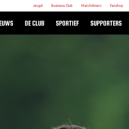
Jeugd
Business Club
Matchdiners
Fanshop
IEUWS
DE CLUB
SPORTIEF
SUPPORTERS