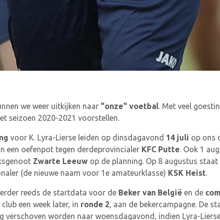
unnen we weer uitkijken naar
"onze" voetbal
. Met veel goesti
t seizoen 2020-2021 voorstellen.
ing
voor K. Lyra-Lierse leiden op dinsdagavond
14 juli
op ons o
 in een oefenpot tegen derdeprovincialer
KFC Putte
. Ook 1 aug
eksgenoot
Zwarte Leeuw
op de planning. Op 8 augustus staat
ionaler (de nieuwe naam voor 1e amateurklasse)
KSK Heist
.
rder reeds de startdata voor de
Beker van België
en de
com
club een week later, in
ronde 2
, aan de bekercampagne. De sta
nog verschoven worden naar woensdagavond, indien Lyra-Lierse 