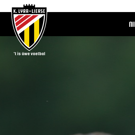
N
't is úwe voetbal