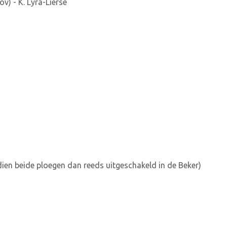
) - K. Lyra-Lierse
ien beide ploegen dan reeds uitgeschakeld in de Beker)
beide clubs ronde 5 behaalde in de Beker)