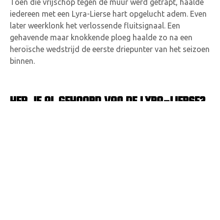
Toen die vrijschop tegen de muur werd getrapt, haalde
iedereen met een Lyra-Lierse hart opgelucht adem. Even
later weerklonk het verlossende fluitsignaal. Een
gehavende maar knokkende ploeg haalde zo na een
heroïsche wedstrijd de eerste driepunter van het seizoen
binnen.
HEB JE AL GEHOORD VAN DE LYRA-LIERSE?
De spelers repten zich naar de spionkop achter de goal
en daar speelden zich hallucinante taferelen af. De
interactie tussen spelers en supporters was ronduit
hartverwarmend. Er werd gezongen, gefeest en gedanst.
Heb je al gehoord van de Lyra-Lierse, heb je al
gehoord van die wereldploeg? Wie denkt, dat die
niet winnen kan, ja die kent er echt geen … van. En
dat was 1, en dat was 2, en dat was 3, en dat was 4.