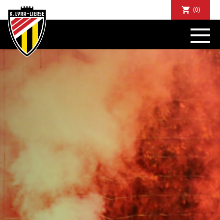
(0)
NIEUWS
DE CLUB
SPORTIEF
SUPPORTERS
TICKETS
ABONNEMENTEN
COMMUNITY
JEUGD
BUSINESS CLUB
MATCHDINERS
CLUBAPP
FANSHOP
FAQ