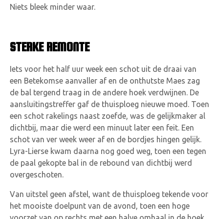
Niets bleek minder waar.
STERKE REMONTE
Iets voor het half uur week een schot uit de draai van
een Betekomse aanvaller af en de onthutste Maes zag
de bal tergend traag in de andere hoek verdwijnen. De
aansluitingstreffer gaf de thuisploeg nieuwe moed. Toen
een schot rakelings naast zoefde, was de gelijkmaker al
dichtbij, maar die werd een minuut later een feit. Een
schot van ver week weer af en de bordjes hingen gelijk.
Lyra-Lierse kwam daarna nog goed weg, toen een tegen
de paal gekopte bal in de rebound van dichtbij werd
overgeschoten.
Van uitstel geen afstel, want de thuisploeg tekende voor
het mooiste doelpunt van de avond, toen een hoge
voorzet van op rechts met een halve omhaal in de hoek