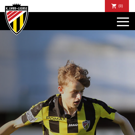
(0)
NIEUWS
DE CLUB
SPORTIEF
SUPPORTERS
TICKETS
ABONNEMENTEN
COMMUNITY
JEUGD
BUSINESS CLUB
MATCHDINERS
CLUBAPP
FANSHOP
FAQ