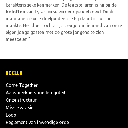
karakteristieke kenmerken. De laatste jaren is hij bij de
beloften
van Lyra-Lierse verder opengebloeid. Denk
maar aan de vele doelpunten die hij daar tot nu toe
maakte. Het doet toch altijd deugd om iemand van onze
eigen jonge gasten met de grote jongens te zien
meespelen.”
DE CLUB
Come Together
Aanspreekpersoon Integriteit
Onze structuur
Missie & visie
Logo
Reglement van inwendige orde