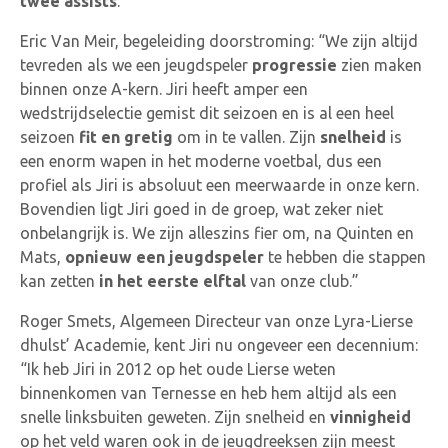
twee assists
.
Eric Van Meir, begeleiding doorstroming: “We zijn altijd
tevreden als we een jeugdspeler
progressie
zien maken
binnen onze A-kern. Jiri heeft amper een
wedstrijdselectie gemist dit seizoen en is al een heel
seizoen
fit en gretig
om in te vallen. Zijn
snelheid
is
een enorm wapen in het moderne voetbal, dus een
profiel als Jiri is absoluut een meerwaarde in onze kern.
Bovendien ligt Jiri goed in de groep, wat zeker niet
onbelangrijk is. We zijn alleszins fier om, na Quinten en
Mats,
opnieuw een jeugdspeler
te hebben die stappen
kan zetten
in het eerste elftal
van onze club.”
Roger Smets, Algemeen Directeur van onze Lyra-Lierse
dhulst’ Academie, kent Jiri nu ongeveer een decennium:
“Ik heb Jiri in 2012 op het oude Lierse weten
binnenkomen van Ternesse en heb hem altijd als een
snelle linksbuiten geweten. Zijn snelheid en
vinnigheid
op het veld waren ook in de jeugdreeksen zijn meest