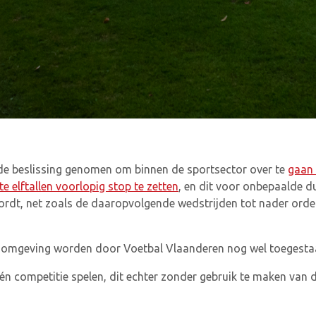
 de beslissing genomen om binnen de sportsector over te
gaan 
 elftallen voorlopig stop te zetten
, en dit voor onbepaalde du
dt, net zoals de daaropvolgende wedstrijden tot nader order.
je omgeving worden door Voetbal Vlaanderen nog wel toegestaa
 én competitie spelen, dit echter zonder gebruik te maken van 