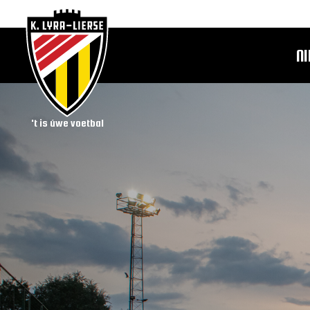
N
't is úwe voetbal