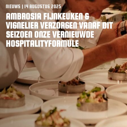
NIEUWS | 14 AUGUSTUS 2025
VACATURES
AMBROSIA FIJNKEUKEN &
CONTACTEER ONS
VIGNELIER VERZORGEN VANAF DIT
SEIZOEN ONZE VERNIEUWDE
HOSPITALITYFORMULE