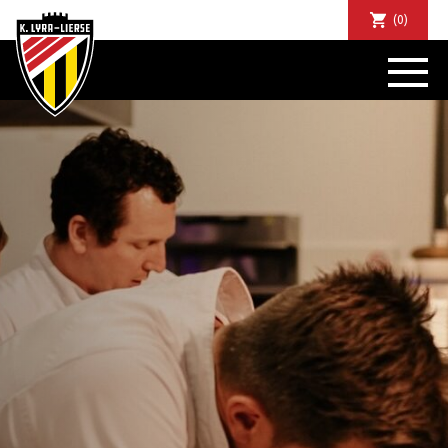
(0)
NIEUWS
DE CLUB
SPORTIEF
SUPPORTERS
TICKETS
ABONNEMENTEN
COMMUNITY
JEUGD
BUSINESS CLUB
MATCHDINERS
CLUBAPP
FANSHOP
FAQ