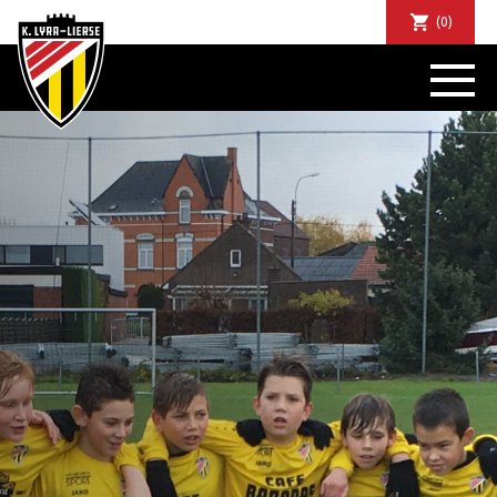
(0)
NIEUWS
DE CLUB
SPORTIEF
SUPPORTERS
TICKETS
ABONNEMENTEN
COMMUNITY
JEUGD
BUSINESS CLUB
MATCHDINERS
CLUBAPP
FANSHOP
FAQ