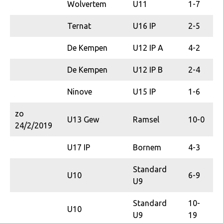
Wolvertem
U11
1-7
Ternat
U16 IP
2-5
De Kempen
U12 IP A
4-2
De Kempen
U12 IP B
2-4
Ninove
U15 IP
1-6
zo
U13 Gew
Ramsel
10-0
24/2/2019
U17 IP
Bornem
4-3
Standard
U10
6-9
U9
Standard
10-
U10
U9
19