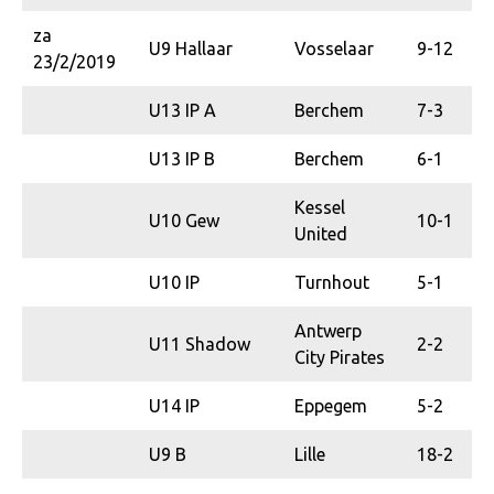
za
U9 Hallaar
Vosselaar
9-12
23/2/2019
U13 IP A
Berchem
7-3
U13 IP B
Berchem
6-1
Kessel
U10 Gew
10-1
United
U10 IP
Turnhout
5-1
Antwerp
U11 Shadow
2-2
City Pirates
U14 IP
Eppegem
5-2
U9 B
Lille
18-2