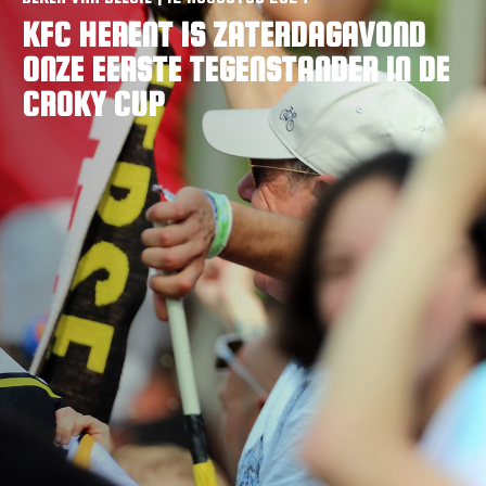
VACATURES
KFC HERENT IS ZATERDAGAVOND
CONTACTEER ONS
ONZE EERSTE TEGENSTANDER IN DE
CROKY CUP